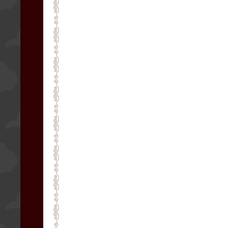
■野菜
■豆腐
■スープ
■魚・蝦・烏賊・帆立
■卵
■豚肉・鶏肉・牛肉
■おこげ
■炒飯・丼
■汁そば・焼きそば
■点心
■デザート
■お勧め料理
■コース料理
■お飲み物
■飲み放題
■ランチメニュー
■お弁当（予約制）
テイクアウトできるメニューもございます